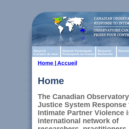
About Us
Network Participants
Research
Dissem
A propos de nous
Participants au réseau
Recherche
Home | Accueil
Home
The Canadian Observatory
Justice System Response 
Intimate Partner Violence i
international network of
researchers, practitioners